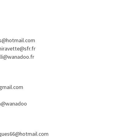
s@hotmail.com
iravette@sfr.fr
elli@wanadoo.fr
@gmail.com
am@wanadoo
ques66@hotmail.com