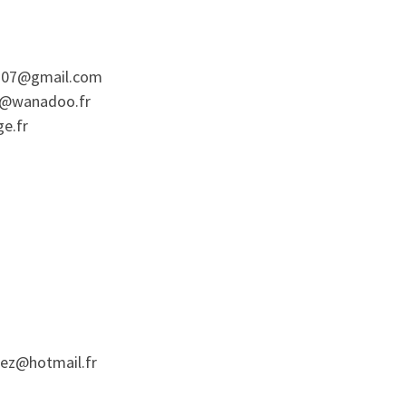
307@gmail.com
6@wanadoo.fr
ge.fr
s
rez@hotmail.fr