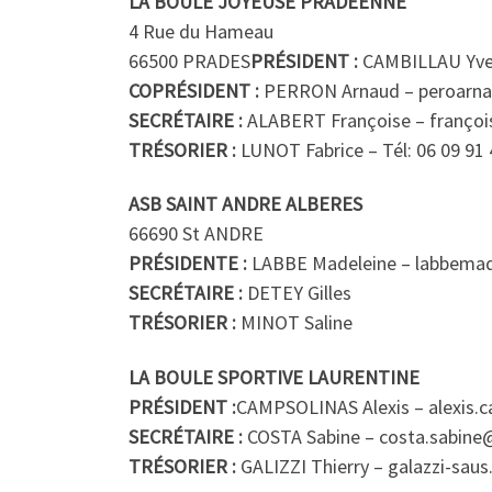
LA BOULE JOYEUSE PRADÉENNE
4 Rue du Hameau
66500 PRADES
PRÉSIDENT :
CAMBILLAU Yves
COPRÉSIDENT :
PERRON Arnaud – peroarn
SECRÉTAIRE :
ALABERT Françoise – françois
TRÉSORIER :
LUNOT Fabrice – Tél: 06 09 91 
ASB SAINT ANDRE
ALBERES
66690 St ANDRE
PRÉSIDENTE :
LABBE Madeleine – labbema
SECRÉTAIRE :
DETEY Gilles
TRÉSORIER :
MINOT Saline
LA BOULE SPORTIVE LAURENTINE
PRÉSIDENT :
CAMPSOLINAS Alexis – alexis.
SECRÉTAIRE :
COSTA Sabine – costa.sabine
TRÉSORIER :
GALIZZI Thierry – galazzi-saus