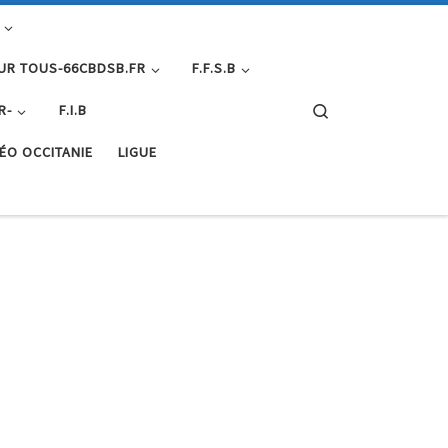
UR TOUS-66CBDSB.FR
F.F.S.B
Search
R-
F.I.B
ÉO OCCITANIE
LIGUE