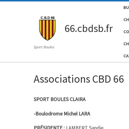
BU
Passer au contenu
CH
66.cbdsb.fr
CO
CH
Sport Boules
CA
Associations CBD 66
SPORT BOULES CLAIRA
-Boulodrome Michel LARA
PRÉSIDENTE :
LAMBERT Sandie