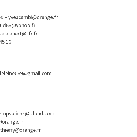
 – yvescambi@orange.fr
aud66@yohoo.fr
e.alabert@sfr.fr
45 16
deleine069@gmail.com
campsolinas@icloud.com
@orange.fr
.thierry@orange.fr